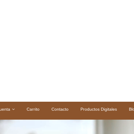
bia
iones permanentes en Belleza, tecnología, moda, hogar y más. Compra 
uenta
Carrito
Contacto
Productos Digitales
Bl