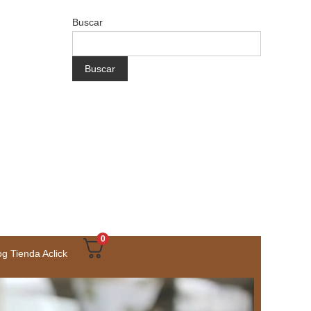
Buscar
Buscar
fácil, seguro y con envíos a todo el país
0
og Tienda Aclick